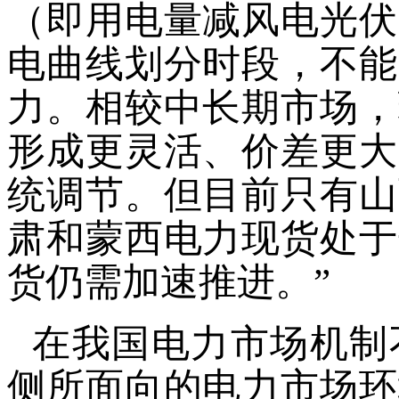
（即用电量减风电光伏
电曲线划分时段，不能
力。相较中长期市场，
形成更灵活、价差更大
统调节。但目前只有山
肃和蒙西电力现货处于
货仍需加速推进。”
在我国电力市场机制
侧所面向的电力市场环