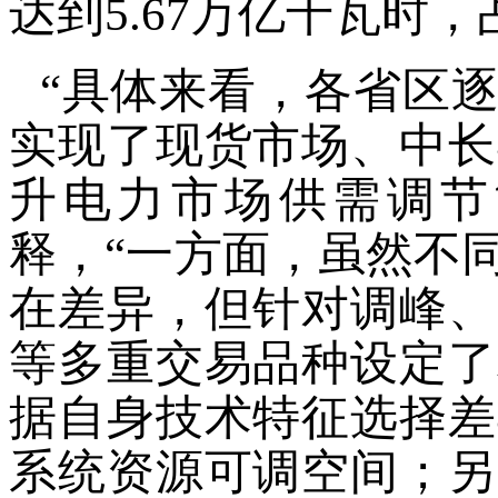
达到5.67万亿千瓦时
“具体来看，各省区
实现了现货市场、中长
升电力市场供需调节
释，“一方面，虽然不
在差异，但针对调峰、
等多重交易品种设定了
据自身技术特征选择差
系统资源可调空间；另