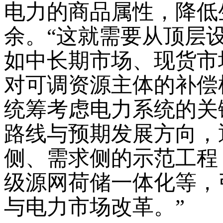
电力的商品属性，降低
余。“这就需要从顶层
如中长期市场、现货市
对可调资源主体的补偿
统筹考虑电力系统的关
路线与预期发展方向，
侧、需求侧的示范工程
级源网荷储一体化等，
与电力市场改革。”