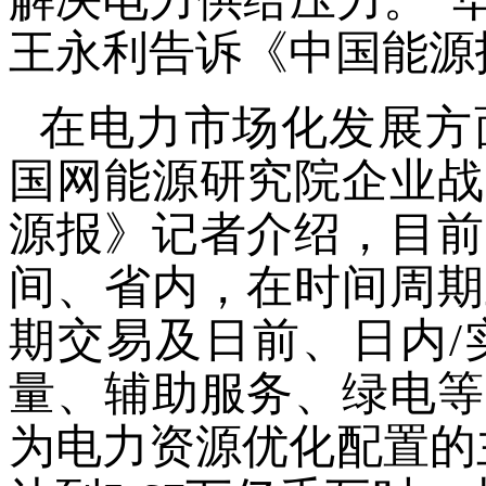
王永利告诉《中国能源
在电力市场化发展方
国网能源研究院企业战
源报》记者介绍，目前
间、省内，在时间周期
期交易及日前、日内/
量、辅助服务、绿电等
为电力资源优化配置的主