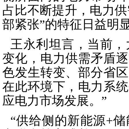
占比不断提升，电力供
部紧张”的特征日益明
王永利坦言，当前，
变化，电力供需矛盾逐
色发生转变、部分省区
在此环境下，电力系统
应电力市场发展。”
“供给侧的新能源+