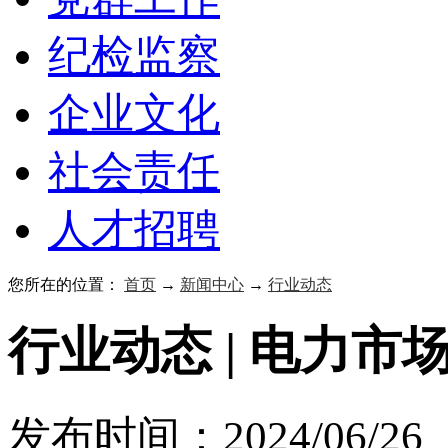
纪检监察
企业文化
社会责任
人才招聘
您所在的位置：
首页
→
新闻中心
→
行业动态
行业动态 | 电力
发布时间：2024/06/2