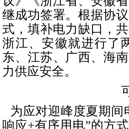
议》《浙江省、安徽省
继成功签署。根据协议
式，填补电力缺口，共
浙江、安徽就进行了两
东、江苏、广西、海南
力供应安全。
为应对迎峰度夏期间
响应+有序用电”的方