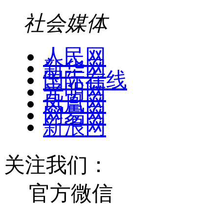
社会媒体
人民网
新华网
国际在线
光明网
凤凰网
网易网
新浪网
关注我们：
官方微信