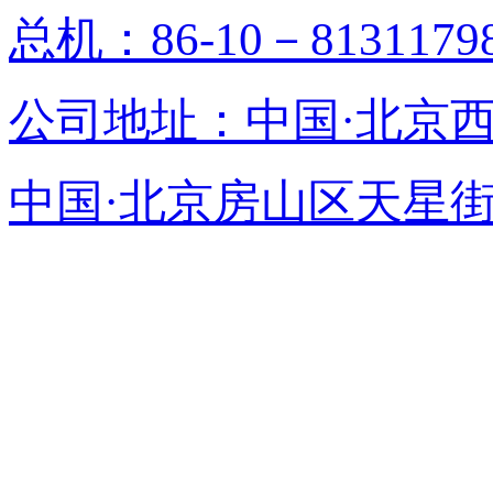
总机：86-10－813117
公司地址：中国·北京
中国·北京房山区天星街