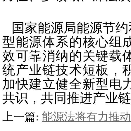
国家能源局能源节约
型能源体系的核心组
效可靠消纳的关键载
统产业链技术短板，
加快建立健全新型电
共识，共同推进产业链
上一篇:
能源法将有力推动