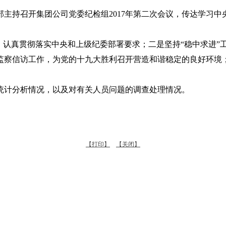
主持召开集团公司党委纪检组2017年第二次会议，传达学习中
认真贯彻落实中央和上级纪委部署要求；二是坚持“稳中求进”
监察信访工作，为党的十九大胜利召开营造和谐稳定的良好环境
统计分析情况，以及对有关人员问题的调查处理情况。
【打印】
【关闭】