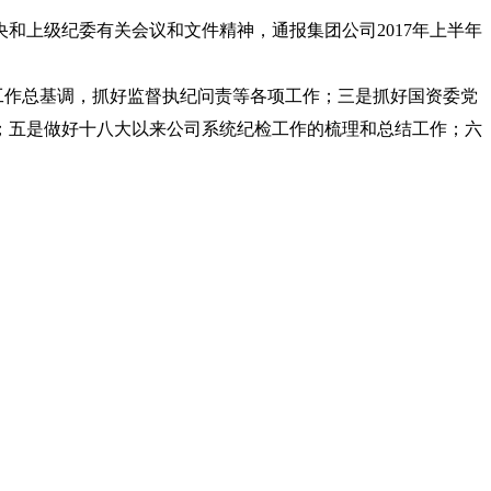
央和上级纪委有关会议和文件精神，通报集团公司2017年上半年
工作总基调，抓好监督执纪问责等各项工作；三是抓好国资委党
；五是做好十八大以来公司系统纪检工作的梳理和总结工作；六