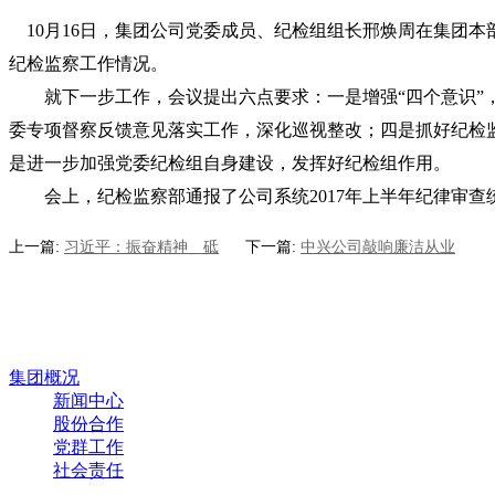
10月16日，集团公司党委成员、纪检组组长邢焕周在集团本部
纪检监察工作情况。
就下一步工作，会议提出六点要求：一是增强“四个意识”，
委专项督察反馈意见落实工作，深化巡视整改；四是抓好纪检
是进一步加强党委纪检组自身建设，发挥好纪检组作用。
会上，纪检监察部通报了公司系统2017年上半年纪律审查
上一篇:
习近平：振奋精神 砥
下一篇:
中兴公司敲响廉洁从业
集团概况
新闻中心
股份合作
党群工作
社会责任