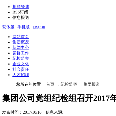
邮箱登陆
RSS订阅
信息报送
繁体版
|
手机版
|
English
网站首页
集团概况
新闻中心
党群工作
纪检监察
企业文化
社会责任
人才招聘
您所在的位置：
首页
→
纪检监察
→
集团报道
集团公司党组纪检组召开2017
发布时间：2017/10/16 信息来源: