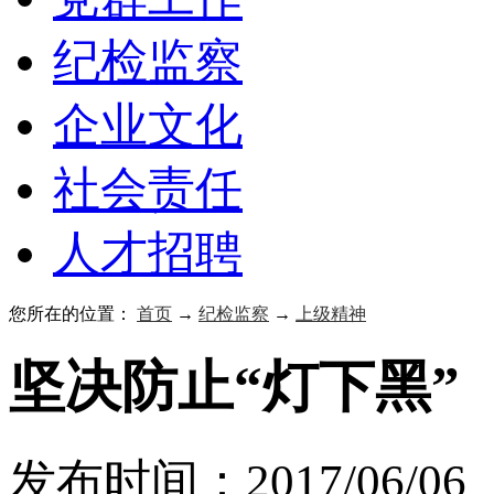
纪检监察
企业文化
社会责任
人才招聘
您所在的位置：
首页
→
纪检监察
→
上级精神
坚决防止“灯下黑”
发布时间：2017/06/0