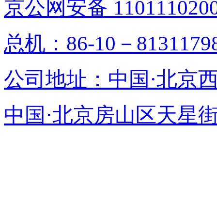
京公网安备 1101110200
总机：86-10－813117
公司地址：中国·北京
中国·北京房山区天星街