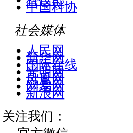
中国科协
社会媒体
人民网
新华网
国际在线
光明网
凤凰网
网易网
新浪网
关注我们：