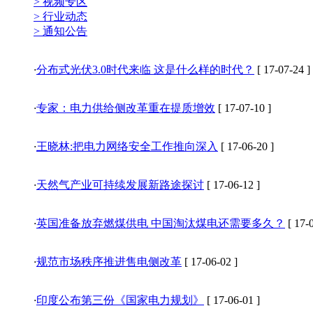
> 视频专区
> 行业动态
> 通知公告
·
分布式光伏3.0时代来临 这是什么样的时代？
[ 17-07-24 ]
·
专家：电力供给侧改革重在提质增效
[ 17-07-10 ]
·
王晓林:把电力网络安全工作推向深入
[ 17-06-20 ]
·
天然气产业可持续发展新路途探讨
[ 17-06-12 ]
·
英国准备放弃燃煤供电 中国淘汰煤电还需要多久？
[ 17-
·
规范市场秩序推进售电侧改革
[ 17-06-02 ]
·
印度公布第三份《国家电力规划》
[ 17-06-01 ]